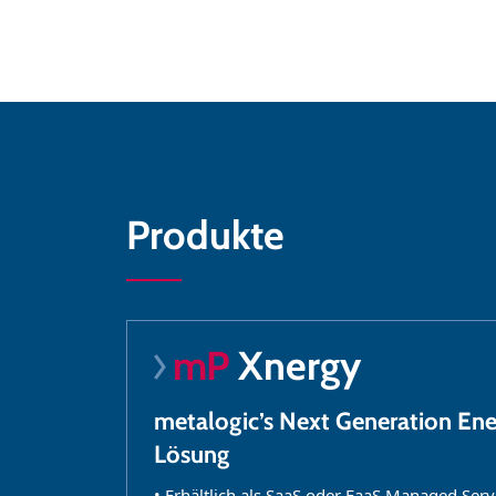
Produkte
mP
Xnergy
metalogic’s Next Generation En
Lösung
• Erhältlich als SaaS oder FaaS Managed Serv